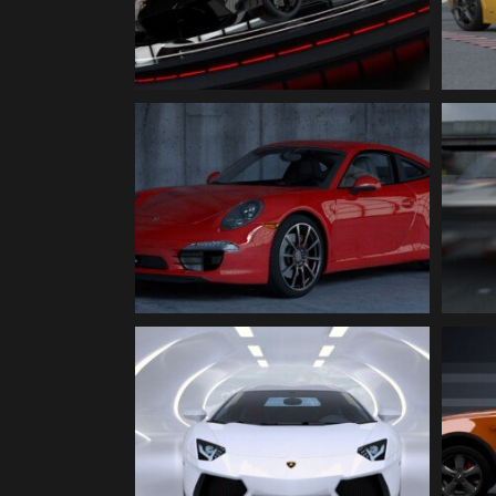
TE
Illustration
PORSCHE 911 red | 3D
Illustration
LAMBORGHINI | 3D
BM
Illustration