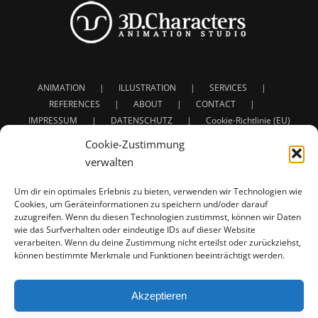
ANIMATION
ILLUSTRATION
SERVICES
REFERENCES
ABOUT
CONTACT
IMPRESSUM
DATENSCHUTZ
Cookie-Richtlinie (EU)
Cookie-Zustimmung
verwalten
Um dir ein optimales Erlebnis zu bieten, verwenden wir Technologien wie
Cookies, um Geräteinformationen zu speichern und/oder darauf
zuzugreifen. Wenn du diesen Technologien zustimmst, können wir Daten
Service: 3D Animation | Character Animation | Creature
wie das Surfverhalten oder eindeutige IDs auf dieser Website
verarbeiten. Wenn du deine Zustimmung nicht erteilst oder zurückziehst,
Animation
können bestimmte Merkmale und Funktionen beeinträchtigt werden.
Full project developement for: Concept - Design - Rigging
- Animation - Texturing - Lighting - Shading - Rendering
For Commercials - Film - Presentations - Illustrations |
Akzeptieren
Werbung - Film - Präsentationen - Illustrationen