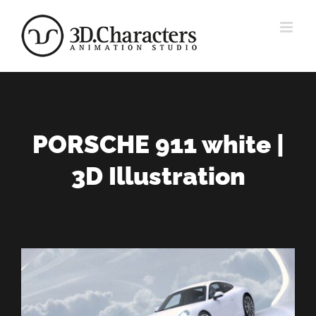
Zum
Inhalt
springen
PORSCHE 911 white |
3D Illustration
View
Larger
Image