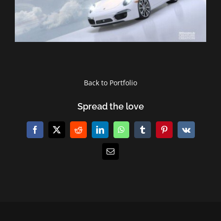
Back to Portfolio
Spread the love
Facebook
X
Reddit
LinkedIn
WhatsApp
Tumblr
Pinterest
Vk
E-
Mail