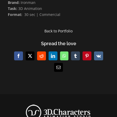
Brand:
Ironman
Task:
3D Animation
Format:
30 sec | Commercial
Back to Portfolio
Spread the love
Facebook
X
Reddit
LinkedIn
WhatsApp
Tumblr
Pinterest
Vk
E-
Mail