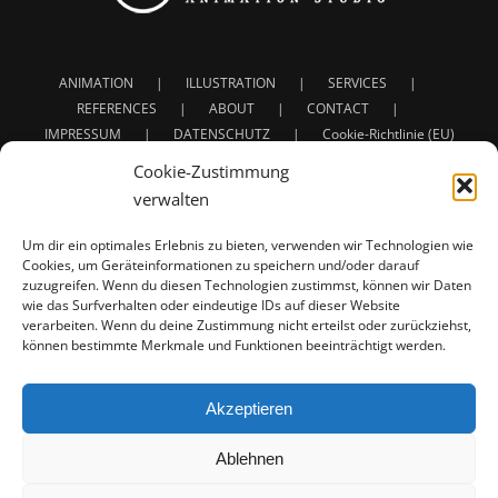
ANIMATION
ILLUSTRATION
SERVICES
REFERENCES
ABOUT
CONTACT
IMPRESSUM
DATENSCHUTZ
Cookie-Richtlinie (EU)
Cookie-Zustimmung
verwalten
Um dir ein optimales Erlebnis zu bieten, verwenden wir Technologien wie
Cookies, um Geräteinformationen zu speichern und/oder darauf
zuzugreifen. Wenn du diesen Technologien zustimmst, können wir Daten
Service: 3D Animation | Character Animation | Creature
wie das Surfverhalten oder eindeutige IDs auf dieser Website
verarbeiten. Wenn du deine Zustimmung nicht erteilst oder zurückziehst,
Animation
können bestimmte Merkmale und Funktionen beeinträchtigt werden.
Full project developement for: Concept - Design - Rigging
- Animation - Texturing - Lighting - Shading - Rendering
For Commercials - Film - Presentations - Illustrations |
Akzeptieren
Werbung - Film - Präsentationen - Illustrationen
Ablehnen