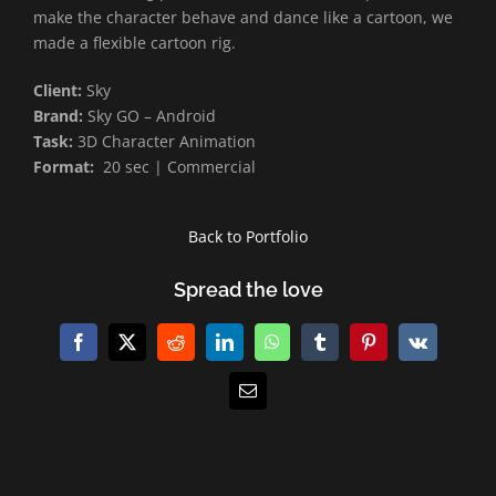
make the character behave and dance like a cartoon, we
made a flexible cartoon rig.
Client:
Sky
Brand:
Sky GO – Android
Task:
3D Character Animation
Format:
20 sec | Commercial
Back to Portfolio
Spread the love
Facebook
X
Reddit
LinkedIn
WhatsApp
Tumblr
Pinterest
Vk
E-
Mail