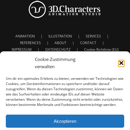
ANIMATION
ILLUSTRATION
SERVICES
REFERENCES
ABOUT
CONTACT
IMPRESSUM
DATENSCHUTZ
Cookie-Richtlinie (EU)
Cookie-Zustimmung
verwalten
Um dir ein optimales Erlebnis zu bieten, verwenden wir Technologien wie
Cookies, um Geräteinformationen zu speichern und/oder darauf
zuzugreifen. Wenn du diesen Technologien zustimmst, können wir Daten
Service: 3D Animation | Character Animation | Creature
wie das Surfverhalten oder eindeutige IDs auf dieser Website
verarbeiten. Wenn du deine Zustimmung nicht erteilst oder zurückziehst,
Animation
können bestimmte Merkmale und Funktionen beeinträchtigt werden.
Full project developement for: Concept - Design - Rigging
- Animation - Texturing - Lighting - Shading - Rendering
For Commercials - Film - Presentations - Illustrations |
Akzeptieren
Werbung - Film - Präsentationen - Illustrationen