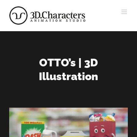
Zum
Inhalt
springen
OTTO’s | 3D
Illustration
View
Larger
Image