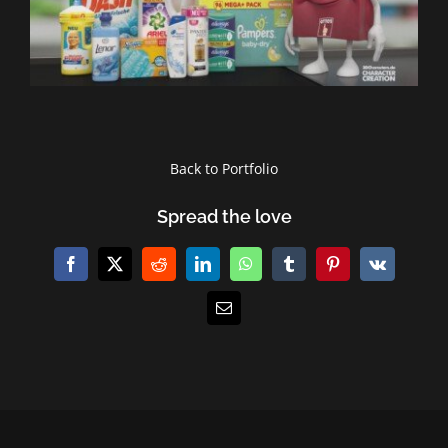
Back to Portfolio
Spread the love
Facebook
X
Reddit
LinkedIn
WhatsApp
Tumblr
Pinterest
Vk
E-
Mail