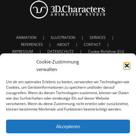
ANIMATION
ILLUSTRATION
SERVICES
REFERENCES
ABOUT
CONTACT
IMPRESSUM
DATENSCHUTZ
Cookie-Richtlinie (EU)
Cookie-Zustimmung
verwalten
Um dir ein optimales Erlebnis zu bieten, verwenden wir Technologien wie
Cookies, um Geräteinformationen zu speichern und/oder darauf
zuzugreifen. Wenn du diesen Technologien zustimmst, können wir Daten
Service: 3D Animation | Character Animation | Creature
wie das Surfverhalten oder eindeutige IDs auf dieser Website
verarbeiten. Wenn du deine Zustimmung nicht erteilst oder zurückziehst,
Animation
können bestimmte Merkmale und Funktionen beeinträchtigt werden.
Full project developement for: Concept - Design - Rigging
- Animation - Texturing - Lighting - Shading - Rendering
For Commercials - Film - Presentations - Illustrations |
Akzeptieren
Werbung - Film - Präsentationen - Illustrationen