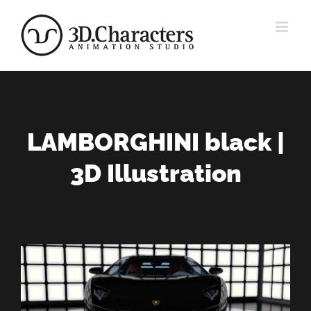
Zum
Inhalt
springen
LAMBORGHINI black |
3D Illustration
View
Larger
Image