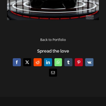
Back to Portfolio
Spread the love
Facebook
X
Reddit
LinkedIn
WhatsApp
Tumblr
Pinterest
Vk
E-
Mail