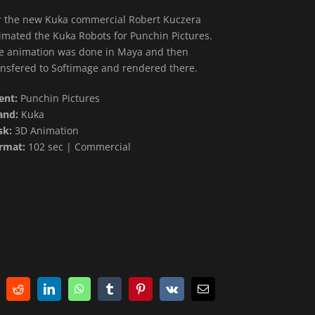
r the new Kuka commercial Robert Kuczera
imated the Kuka Robots for Punchin Pictures.
e animation was done in Maya and then
ansfered to Softimage and rendered there.
ient:
Punchin Pictures
and:
Kuka
sk:
3D Animation
rmat:
102 sec | Commercial
Reddit
LinkedIn
WhatsApp
Tumblr
Pinterest
Vk
E-
Mail