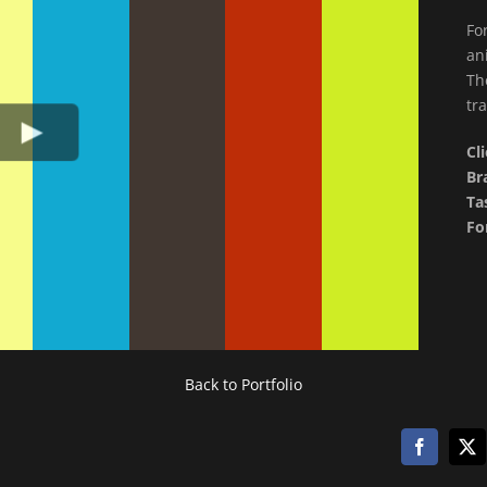
Fo
an
Th
tr
Cl
Br
Ta
Fo
Back to Portfolio
Facebook
X