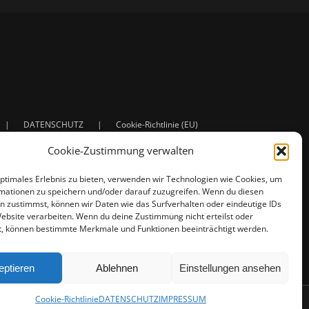
DATENSCHUTZ
Cookie-Richtlinie (EU)
Cookie-Zustimmung verwalten
optimales Erlebnis zu bieten, verwenden wir Technologien wie Cookies, um
mationen zu speichern und/oder darauf zuzugreifen. Wenn du diesen
n zustimmst, können wir Daten wie das Surfverhalten oder eindeutige IDs
Website verarbeiten. Wenn du deine Zustimmung nicht erteilst oder
t, können bestimmte Merkmale und Funktionen beeinträchtigt werden.
n
ng - Shading - Rendering
en - Illustrationen
eptieren
Ablehnen
Einstellungen ansehen
Cookie-Richtlinie
DATENSCHUTZ
IMPRESSUM