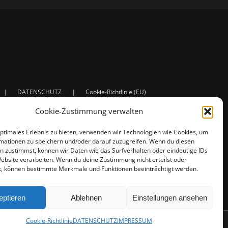
DATENSCHUTZ
Cookie-Richtlinie (EU)
Cookie-Zustimmung verwalten
optimales Erlebnis zu bieten, verwenden wir Technologien wie Cookies, um
mationen zu speichern und/oder darauf zuzugreifen. Wenn du diesen
n zustimmst, können wir Daten wie das Surfverhalten oder eindeutige IDs
Website verarbeiten. Wenn du deine Zustimmung nicht erteilst oder
t, können bestimmte Merkmale und Funktionen beeinträchtigt werden.
n
ng - Shading - Rendering
en - Illustrationen
eptieren
Ablehnen
Einstellungen ansehen
Cookie-Richtlinie
DATENSCHUTZ
IMPRESSUM