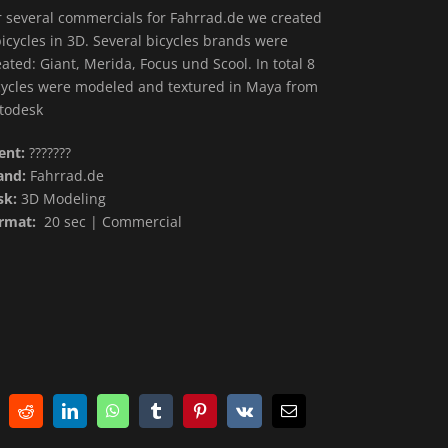
r several commercials for Fahrrad.de we created
bicycles in 3D. Several bicycles brands were
eated: Giant, Merida, Focus und Scool. In total 8
cycles were modeled and textured in Maya from
todesk
ient:
???????
and:
Fahrrad.de
sk:
3D Modeling
rmat:
20 sec | Commercial
Reddit
LinkedIn
WhatsApp
Tumblr
Pinterest
Vk
E-
Mail