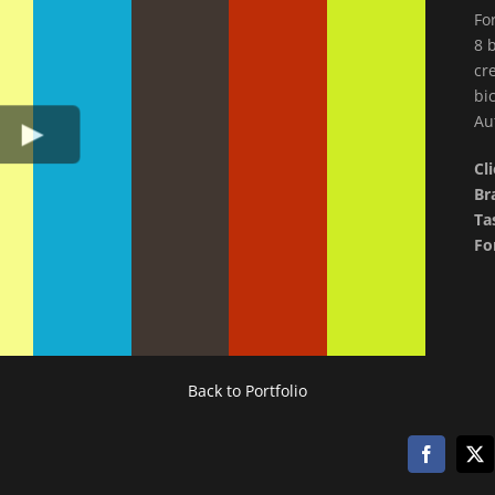
Fo
8 
cr
bi
Au
Cl
Br
Ta
Fo
Back to Portfolio
Facebook
X