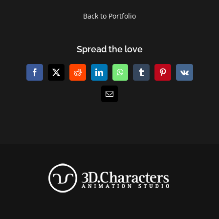
Back to Portfolio
Spread the love
Facebook
X
Reddit
LinkedIn
WhatsApp
Tumblr
Pinterest
Vk
E-
Mail