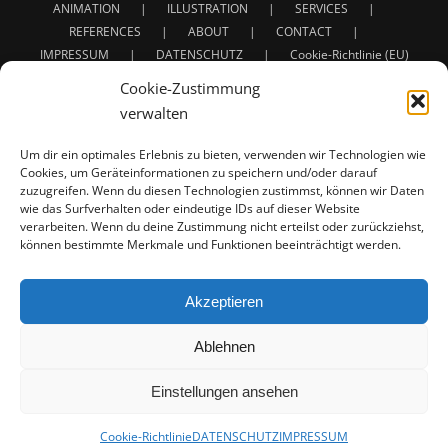
ANIMATION
ILLUSTRATION
SERVICES
REFERENCES
ABOUT
CONTACT
IMPRESSUM
DATENSCHUTZ
Cookie-Richtlinie (EU)
Cookie-Zustimmung
verwalten
Um dir ein optimales Erlebnis zu bieten, verwenden wir Technologien wie
Cookies, um Geräteinformationen zu speichern und/oder darauf
zuzugreifen. Wenn du diesen Technologien zustimmst, können wir Daten
Service: 3D Animation | Character Animation | Creature
wie das Surfverhalten oder eindeutige IDs auf dieser Website
verarbeiten. Wenn du deine Zustimmung nicht erteilst oder zurückziehst,
Animation
können bestimmte Merkmale und Funktionen beeinträchtigt werden.
Full project developement for: Concept - Design - Rigging
- Animation - Texturing - Lighting - Shading - Rendering
For Commercials - Film - Presentations - Illustrations |
Akzeptieren
Werbung - Film - Präsentationen - Illustrationen
Ablehnen
Einstellungen ansehen
© Copyright 2018 -
2026 | 3DCharacters | All Rights Reserved
Cookie-Richtlinie
DATENSCHUTZ
IMPRESSUM